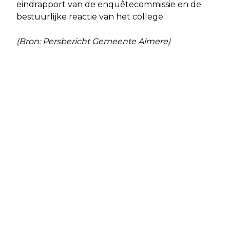
eindrapport van de enquêtecommissie en de
bestuurlijke reactie van het college.
(Bron: Persbericht Gemeente Almere)
Vorig artikel
Volgend artikel
FLEVOLAND SLUIT 2024 AF MET
ALMERE SCHRIJFT UNIEKE TENDER
POSITIEF RESULTAAT VAN 10.6
UIT VOOR RUIME
MILJOEN EURO
EENGEZINSWONINGEN IN
MIDDENHUURSEGMENT