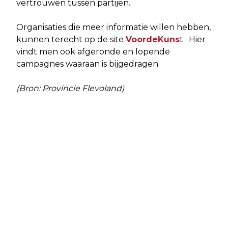
vertrouwen tussen partijen.
Organisaties die meer informatie willen hebben,
kunnen terecht op de site
VoordeKuns
t . Hier
vindt men ook afgeronde en lopende
campagnes waaraan is bijgedragen.
(Bron: Provincie Flevoland)
Vorig artikel
Volgend artikel
RUIM ZESTIG NIEUWE WONINGEN AAN
FLEVOLAND INVESTEERT IN
DE STRAAT VAN FLORIDA
TOEKOMSTBESTENDIGE
BEDRIJVENTERREINEN