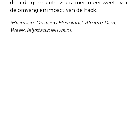
door de gemeente, zodra men meer weet over
de omvang en impact van de hack.
(Bronnen: Omroep Flevoland, Almere Deze
Week, lelystad.nieuws.nl)
Vorig artikel
Volgend artikel
JUBILEUMJAAR ALMERE KRIJGT
KEUZEMOGELIJKHEID BIJ DE 3-30-300
VORM
REGEL