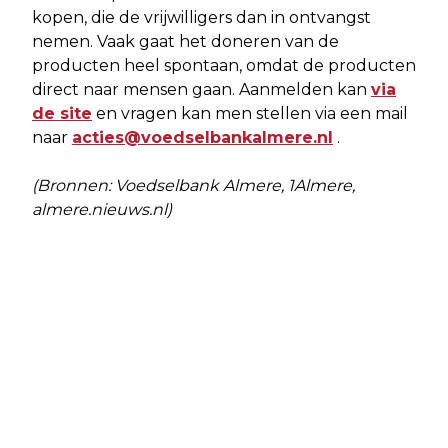
kopen, die de vrijwilligers dan in ontvangst
nemen. Vaak gaat het doneren van de
producten heel spontaan, omdat de producten
direct naar mensen gaan. Aanmelden kan
via
de site
en vragen kan men stellen via een mail
naar
acties@voedselbankalmere.nl
.
(Bronnen: Voedselbank Almere, 1Almere,
almere.nieuws.nl)
Vorig artikel
Volgend artikel
SCHRIFTELIJKE VRAGEN SP
EEN OP DE DRIE FLEVOLANDSE
FLEVOLAND IN VERBAND MET
WONINGEN HEEFT EEN AIRCO
RELATIE VERVOERDER