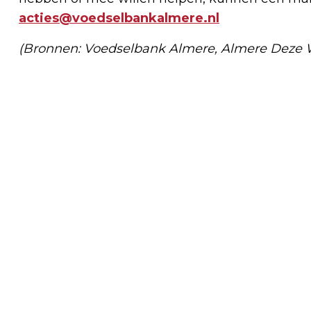
acties@voedselbankalmere.nl
(Bronnen: Voedselbank Almere, Almere Deze 
Vorig artikel
VOORBEREIDING WERKZAAMHEDEN
NIEUWE SCHOOLGEBOUW WINDESHEIM
VAN START