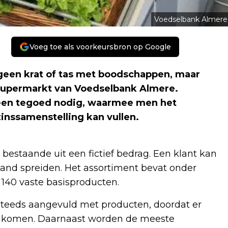
Voedselbank Almere
Voeg toe als voorkeursbron op Google
 geen krat of tas met boodschappen, maar
supermarkt van Voedselbank Almere.
 een tegoed nodig, waarmee men het
nssamenstelling kan vullen.
estaande uit een fictief bedrag. Een klant kan
and spreiden. Het assortiment bevat onder
 140 vaste basisproducten.
teeds aangevuld met producten, doordat er
nenkomen. Daarnaast worden de meeste