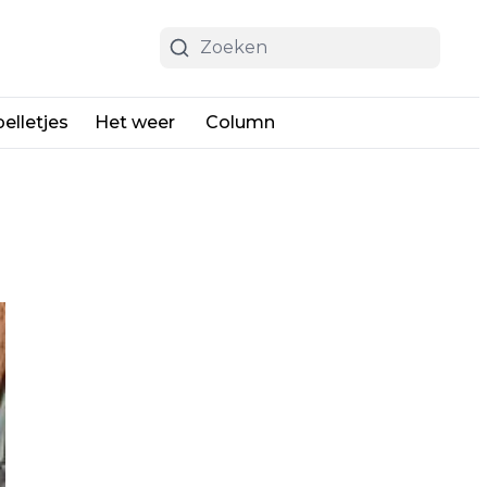
elletjes
Het weer
Column