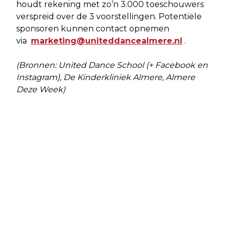
houdt rekening met zo’n 3.000 toeschouwers
verspreid over de 3 voorstellingen. Potentiële
sponsoren kunnen contact opnemen
via
marketing@uniteddancealmere.nl
.
(Bronnen: United Dance School (+ Facebook en
Instagram), De Kinderkliniek Almere, Almere
Deze Week)
Vorig artikel
Volgend artikel
KUNSTKWARTIER ALMERE BESTAAT
VOLGENDE STAP OM OVERBELASTING
10 JAAR
ELEKTRICITEITSNET IN FLEVOPOLDER
TE VOORKOMEN