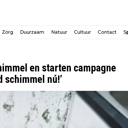
Zorg
Duurzaam
Natuur
Cultuur
Contact
Sp
chimmel en starten campagne
eld schimmel nú!’