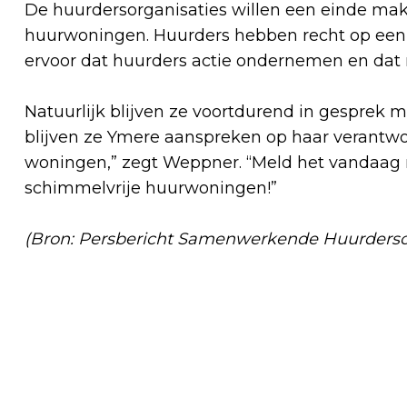
De huurdersorganisaties willen een einde m
huurwoningen. Huurders hebben recht op een
ervoor dat huurders actie ondernemen en da
Natuurlijk blijven ze voortdurend in gesprek 
blijven ze Ymere aanspreken op haar verantwoo
woningen,” zegt Weppner. “Meld het vandaag
schimmelvrije huurwoningen!”
(Bron: Persbericht Samenwerkende Huurderso
Vorig artikel
DE DEPLORABELE STAAT VAN
BUSHOKJES IN ALMERE