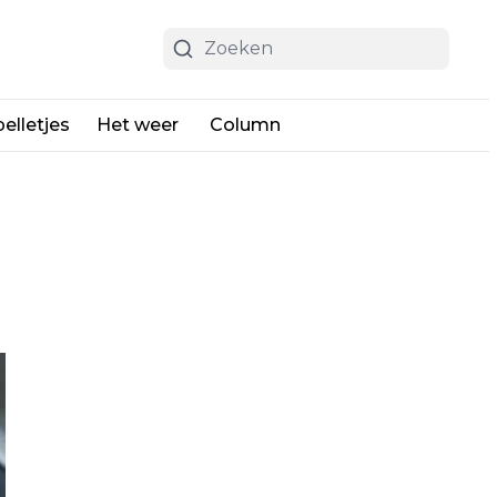
elletjes
Het weer
Column