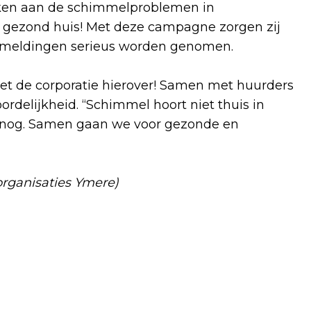
aken aan de schimmelproblemen in
 gezond huis! Met deze campagne zorgen zij
t meldingen serieus worden genomen.
met de corporatie hierover! Samen met huurders
rdelijkheid. “Schimmel hoort niet thuis in
 nog. Samen gaan we voor gezonde en
rganisaties Ymere)
Volgend artikel
INSPIRATIEMIDDAG COLLECTIEVE
WOONINITIATIEVEN