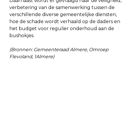
Daarnaast wordt er gevraagd naar de veiligheid,
verbetering van de samenwerking tussen de
verschillende diverse gemeentelijke diensten,
hoe de schade wordt verhaald op de daders en
het budget voor regulier onderhoud aan de
bushokjes.
(Bronnen: Gemeenteraad Almere, Omroep
Flevoland, 1Almere)
Vorig artikel
Volgend artikel
EERSTE BEVEILIGDE
HUURDERS WORDEN ZIEK VAN
OVERSTEEKPLAATS VOOR WILDE
SCHIMMEL EN STARTEN CAMPAGNE
DIEREN IN FLEVOLAND
‘HET LIGT NIET ALTIJD AAN U! MELD
SCHIMMEL NÚ!’