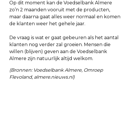
Op dit moment kan de Voedselbank Almere
zo’n 2 maanden vooruit met de producten,
maar daarna gaat alles weer normaal en komen
de klanten weer het gehele jaar.
De vraag is wat er gaat gebeuren als het aantal
klanten nog verder zal groeien. Mensen die
willen (blijven) geven aan de Voedselbank
Almere zijn natuurlijk altijd welkom.
(Bronnen: Voedselbank Almere, Omroep
Flevoland, almere.nieuws.nl)
Vorig artikel
Volgend artikel
SUPER HALLYDAY MET WINTER
FAMILIE EIST KAP BOOM VANWEGE
WONDERLAND-EDITIE
IEPENRIDDERWANTS