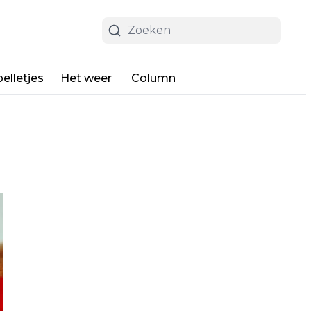
elletjes
Het weer
Column