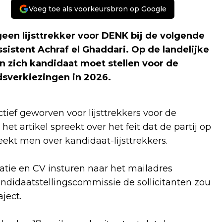
Voeg toe als voorkeursbron op Google
geen lijsttrekker voor DENK bij de volgende
istent Achraf el Ghaddari. Op de landelijke
n zich kandidaat moet stellen voor de
adsverkiezingen in 2026
.
tief geworven voor lijsttrekkers voor de
 artikel spreekt over het feit dat de partij op
eekt men over kandidaat-lijsttrekkers.
atie en CV insturen naar het mailadres
ndidaatstellingscommissie de sollicitanten zou
aject.