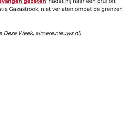
evangen gezeten
’ nadat hij naar een bruiloft
catie Gazastrook, niet verlaten omdat de grenzen
e Deze Week, almere.nieuws.nl)
Volgend artikel
ALMERE INVESTEERT IN SOCIALE
WONINGBOUW AAN DE YOURI
EGOROVWEG