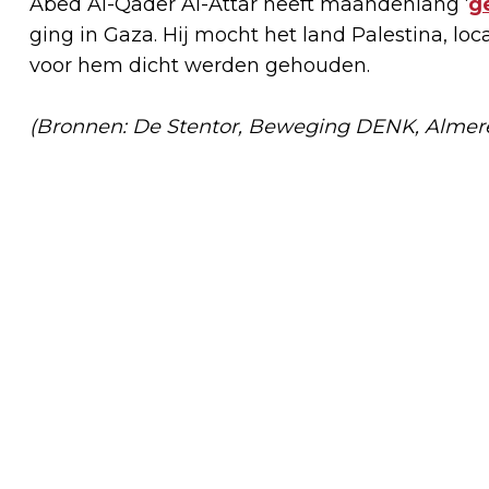
Abed Al-Qader Al-Attar heeft maandenlang ‘
g
ging in Gaza. Hij mocht het land Palestina, lo
voor hem dicht werden gehouden.
(Bronnen: De Stentor, Beweging DENK, Almer
Vorig artikel
ALBERT HEIJN ALMERE BUITEN
CENTRUM GAAT VERBOUWEN