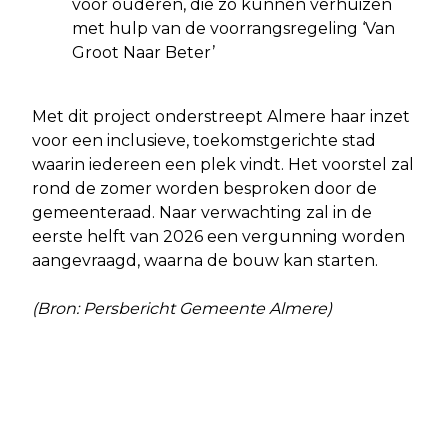
voor ouderen, die zo kunnen verhuizen
met hulp van de voorrangsregeling ‘Van
Groot Naar Beter’
Met dit project onderstreept Almere haar inzet
voor een inclusieve, toekomstgerichte stad
waarin iedereen een plek vindt. Het voorstel zal
rond de zomer worden besproken door de
gemeenteraad. Naar verwachting zal in de
eerste helft van 2026 een vergunning worden
aangevraagd, waarna de bouw kan starten.
(Bron: Persbericht Gemeente Almere)
Vorig artikel
Volgend artikel
HASSAN BUYATUI GEEN
REACTIE BURGEMEESTER HEIN VAN