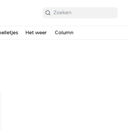
elletjes
Het weer
Column