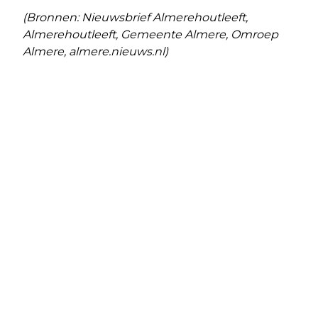
(Bronnen: Nieuwsbrief Almerehoutleeft,
Almerehoutleeft, Gemeente Almere, Omroep
Almere, almere.nieuws.nl)
Vorig artikel
Volgend artikel
FLEVOZIEKENHUIS UIT DE RODE
AANTAL STARTENDE ZZP'ERS DAALT
CIJFERS