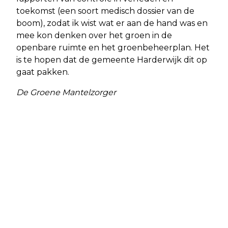
toekomst (een soort medisch dossier van de
boom), zodat ik wist wat er aan de hand was en
mee kon denken over het groen in de
openbare ruimte en het groenbeheerplan. Het
is te hopen dat de gemeente Harderwijk dit op
gaat pakken.
De Groene Mantelzorger
Vorig artikel
Volgend artikel
ONDERZOEK: 1 OP DE 9
45 PROCENT NEDERLANDERS WIL DAT
KOOPAPPARTEMENTEN IN FLEVOLAND
STATIEGELDSYSTEEM
HEEFT GEEN VVE-SPAARPOT
GEBRUIKSVRIENDELIJKER WORDT