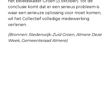
het beleidskader Groen (3 oktober) tot de
conclusie komt dat er een serieus probleem is
waar een serieuze oplossing voor moet komen,
wil het Collectief volledige medewerking
verlenen.
(Bronnen: Stedenwijk-Zuid Groen, Almere Deze
Week, Gemeenteraad Almere)
Vorig artikel
Volgend artikel
GEMEENTE ZAG GEEN PROBLEMEN
VEEL BELANGSTELLING VOOR
BIJ UITVAL LIJNDIENST
LUCHTMEETNET FLEVOLAND