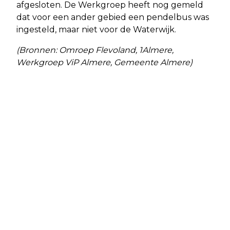
afgesloten. De Werkgroep heeft nog gemeld
dat voor een ander gebied een pendelbus was
ingesteld, maar niet voor de Waterwijk.
(Bronnen: Omroep Flevoland, 1Almere,
Werkgroep ViP Almere, Gemeente Almere)
Vorig artikel
Volgend artikel
SAMEN OPGROEIEN IN ALMERE
BESTRIJDEN REUZENBERENKLAUW
DOOR VRIJWILLIGERS