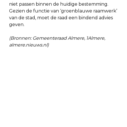
niet passen binnen de huidige bestemming.
Gezien de functie van ‘groenblauwe raamwerk’
van de stad, moet de raad een bindend advies
geven.
(Bronnen: Gemeenteraad Almere, 1Almere,
almere.nieuws.nl)
Vorig artikel
Volgend artikel
VERORDENING SOCIAAL-MEDISCHE
EREPENNING VAN ALMERE
INDICATIE KINDEROPVANG GEMEENTE
UITGEREIKT AAN MITCHELL
ALMERE 2025
GELEIJNSE