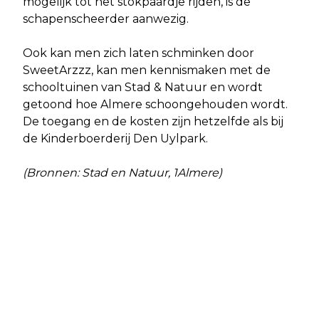
mogelijk tot het stokpaardje rijden, is de
schapenscheerder aanwezig.
Ook kan men zich laten schminken door
SweetArzzz, kan men kennismaken met de
schooltuinen van Stad & Natuur en wordt
getoond hoe Almere schoongehouden wordt.
De toegang en de kosten zijn hetzelfde als bij
de Kinderboerderij Den Uylpark.
(Bronnen: Stad en Natuur, 1Almere)
Vorig artikel
Volgend artikel
GEEN ONDERZOEK NAAR
EERSTE THUISKAMER ALMERE NU
AARDWARMTE IN ALMERE
OPEN