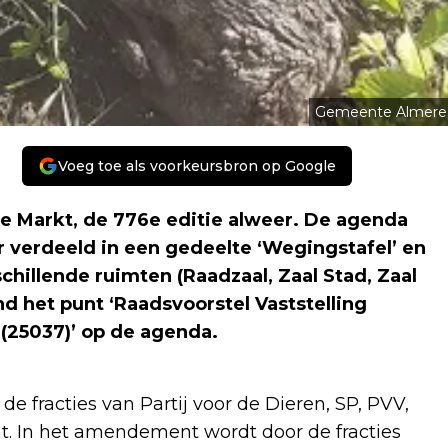
Gemeente Almere
Voeg toe als voorkeursbron op Google
e Markt, de 776e editie alweer. De agenda
r verdeeld in een gedeelte ‘Wegingstafel’ en
chillende ruimten (Raadzaal, Zaal Stad, Zaal
ond het punt ‘Raadsvoorstel Vaststelling
(25037)’ op de agenda
.
fracties van Partij voor de Dieren, SP, PVV,
. In het amendement wordt door de fracties