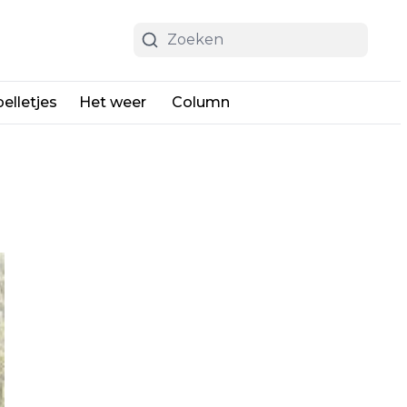
elletjes
Het weer
Column