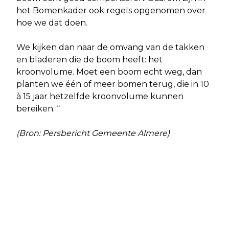
het Bomenkader ook regels opgenomen over
hoe we dat doen.
We kijken dan naar de omvang van de takken
en bladeren die de boom heeft: het
kroonvolume. Moet een boom echt weg, dan
planten we één of meer bomen terug, die in 10
à 15 jaar hetzelfde kroonvolume kunnen
bereiken. “
(Bron: Persbericht Gemeente Almere)
Vorig artikel
Volgend artikel
SAMEN VOOR EEN SCHO­NER ALME­RE:
DIT HUREN MENSEN IN ALMERE HET
CDA IN ACTIE ROND­OM HET STA­TI­
VAAKST IN DE ZOMER
ONS­PLEIN