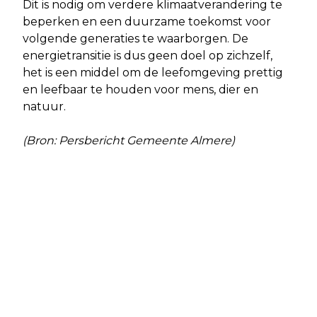
Dit is nodig om verdere klimaatverandering te
beperken en een duurzame toekomst voor
volgende generaties te waarborgen. De
energietransitie is dus geen doel op zichzelf,
het is een middel om de leefomgeving prettig
en leefbaar te houden voor mens, dier en
natuur.
(Bron: Persbericht Gemeente Almere)
Vorig artikel
Volgend artikel
SNELGROEIENDE KLIMPLANT
AANTAL AUTO-INBRAKEN IN
VERSTIKT BOMEN EN STRUIKEN
FLEVOLAND TOEGENOMEN MET 22.7
PROCENT