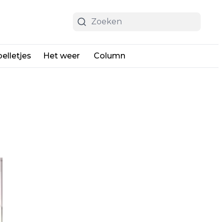
elletjes
Het weer
Column