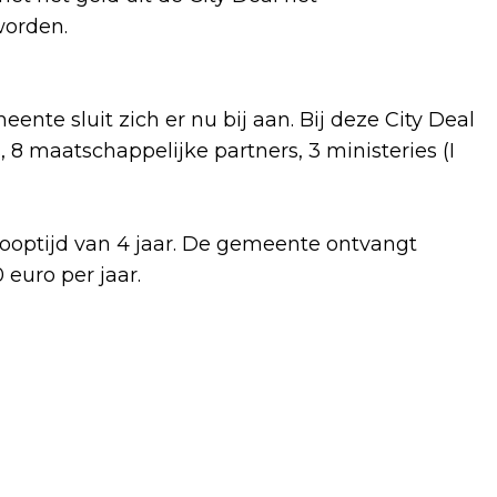
worden.
ente sluit zich er nu bij aan. Bij deze City Deal
 8 maatschappelijke partners, 3 ministeries (I
 looptijd van 4 jaar. De gemeente ontvangt
 euro per jaar.
Volgend artikel
FLEVOLAND KIEST VOOR GEZOND EN