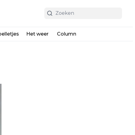
elletjes
Het weer
Column