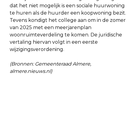
dat het niet mogelijk is een sociale huurwoning
te huren als de huurder een koopwoning bezit.
Tevens kondigt het college aan om in de zomer
van 2025 met een meerjarenplan
woonruimteverdeling te komen. De juridische
vertaling hiervan volgt in een eerste
wijzigingsverordening.
(Bronnen: Gemeenteraad Almere,
almere.nieuws.nl)
Vorig artikel
Volgend artikel
NATIONAAL PARK NIEUW LAND
EEN WANDELING DOOR HET
ONAANGENAAM VERRAST DOOR
STADSCENTRUM VAN ALMERE
VOORGENOMEN RIJKSBEZUINIGINGEN
OP NATIONALE PARKEN