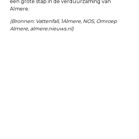
een grote stap in de verduurzaming van
Almere.
(Bronnen: Vattenfall, 1Almere, NOS, Omroep
Almere, almere.nieuws.nl)
Vorig artikel
Volgend artikel
FRACTIEVOORZITTER PARTIJ VOOR
VEILIGE FIETSEN VOOR KINDEREN VIA
DE DIEREN VERTREKT UIT RAAD
HET ANWB KINDERFIETSENPLAN