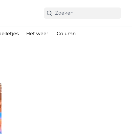
elletjes
Het weer
Column