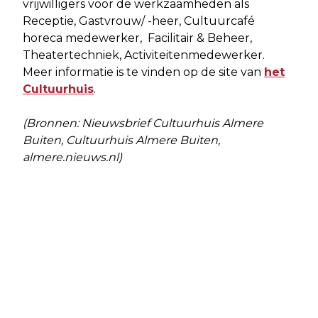
vrijwilligers voor de werkzaamheden als
Receptie, Gastvrouw/ -heer, Cultuurcafé
horeca medewerker, Facilitair & Beheer,
Theatertechniek, Activiteitenmedewerker.
Meer informatie is te vinden op de site van
het
Cultuurhuis
.
(Bronnen: Nieuwsbrief Cultuurhuis Almere
Buiten, Cultuurhuis Almere Buiten,
almere.nieuws.nl)
Vorig artikel
Volgend artikel
MAAIEN MET RUIMTE VOOR DE
ALMEREHOUTLEEFT.NL IS EEN NIEUW
NATUUR
ONLINE PLATFORM