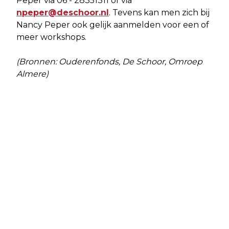
Peper via 06 - 28351311 of via
npeper@deschoor.nl
. Tevens kan men zich bij
Nancy Peper ook gelijk aanmelden voor een of
meer workshops.
(Bronnen: Ouderenfonds, De Schoor, Omroep
Almere)
Vorig artikel
Volgend artikel
ALMERE PARTIJ DIENT MOTIE VAN
OVERLAST DOOR BOUWACTIVITEITEN
WANTROUWEN IN
ZOETELAARPASSAGE