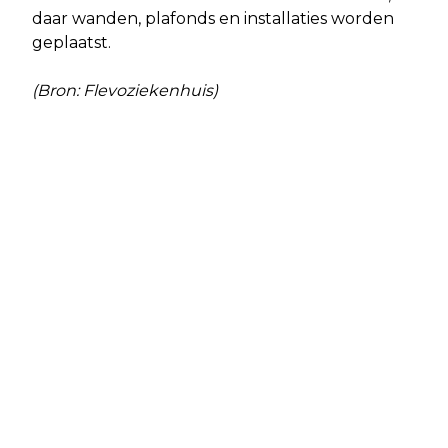
daar wanden, plafonds en installaties worden
geplaatst.
(Bron: Flevoziekenhuis)
Vorig artikel
Volgend artikel
ADVIES VOOR VACCINATIE TEGEN
EUROPESE SUBSIDIE VOOR ALMERE
GORDELROOS
VOOR VERBETERING OUDERENZORG