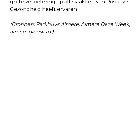
grote verbetering op alle vlakken van Positieve
Gezondheid heeft ervaren.
(Bronnen: Parkhuys Almere, Almere Deze Week,
almere.nieuws.nl)
Vorig artikel
Volgend artikel
EERSTE EDITIE LOVELIFE RUN ALMERE
VOORSTEL TOEKOMST ALMERE
OP 25 MEI
HAVEN: RUIM 2500 NIEUWE
WONINGEN EN BEHOUDEN DORPSE
KARAKTER