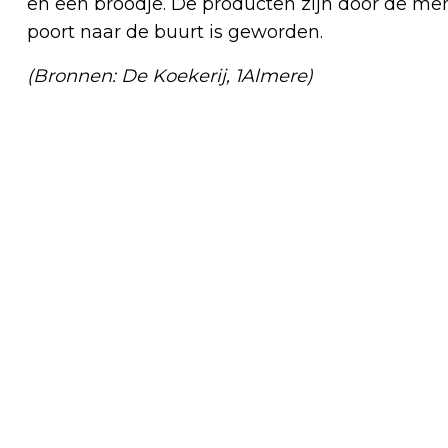
en een broodje. De producten zijn door de me
poort naar de buurt is geworden.
(Bronnen: De Koekerij, 1Almere)
Vorig artikel
SNIJDERS NATUURSTEEN ALMERE B.V.
ONTVANGT PREDICAAT
HOFLEVERANCIER