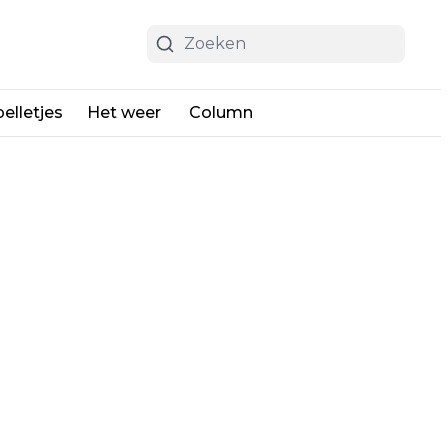
elletjes
Het weer
Column