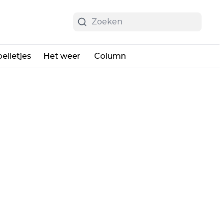
elletjes
Het weer
Column