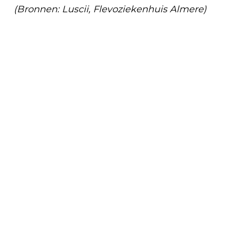
(Bronnen: Luscii, Flevoziekenhuis Almere)
Vorig artikel
HOUTEN WONINGEN IN ALMERE DUIN