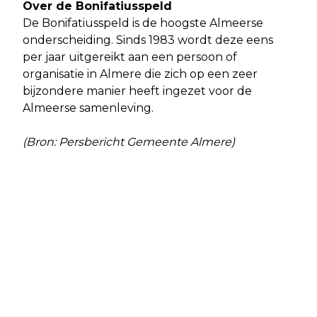
Over de Bonifatiusspeld
De Bonifatiusspeld is de hoogste Almeerse
onderscheiding. Sinds 1983 wordt deze eens
per jaar uitgereikt aan een persoon of
organisatie in Almere die zich op een zeer
bijzondere manier heeft ingezet voor de
Almeerse samenleving.
(Bron: Persbericht Gemeente Almere)
Vorig artikel
Volgend artikel
GEMEENTE GEEFT 50 CENT VOOR
OOK DIEREN ZIJN VOLWAARDIGE
INGELEVERDE KERSTBOOM
INWONERS VAN ALMERE