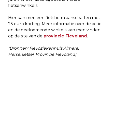
fietsenwinkels.
Hier kan men een fietshelm aanschaffen met
25 euro korting. Meer informatie over de actie
en de deelnemende winkels kan men vinden
op de site van de
provincie Flevoland
.
(Bronnen: Flevoziekenhuis Almere,
Hersenletsel, Provincie Flevoland)
Vorig artikel
Volgend artikel
ERFGOEDTAFEL THEMA: KLEUR IN DE
TWEEDE EDITIE FESTIVAL HET
ARCHITECTUUR
GROENE GEHEIM OP 22 JUNI: MÉÉR
MUZIEK, MÉÉR BELEVING