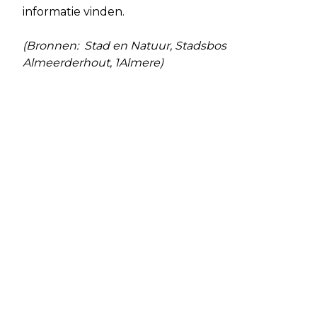
informatie vinden.
(Bronnen: Stad en Natuur, Stadsbos
Almeerderhout, 1Almere)
Vorig artikel
Volgend artikel
BOUWAFVAL GEBRUIKT ALS
INNOVATIEF STRAATMEUBILAIR VOOR
WANDELPAD BEDEKKING IN PARK
ALMERE