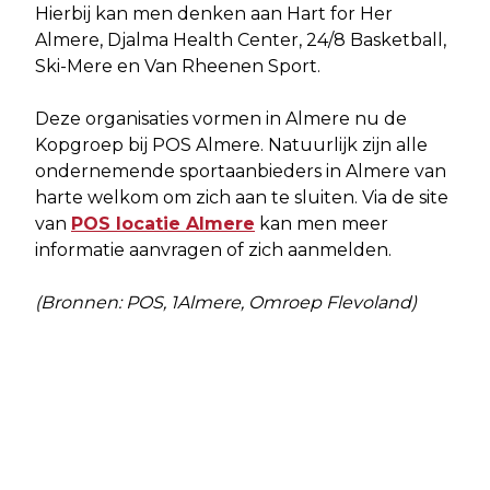
Hierbij kan men denken aan Hart for Her
Almere, Djalma Health Center, 24/8 Basketball,
Ski-Mere en Van Rheenen Sport.
Deze organisaties vormen in Almere nu de
Kopgroep bij POS Almere. Natuurlijk zijn alle
ondernemende sportaanbieders in Almere van
harte welkom om zich aan te sluiten. Via de site
van
POS locatie Almere
kan men meer
informatie aanvragen of zich aanmelden.
(Bronnen: POS, 1Almere, Omroep Flevoland)
Vorig artikel
Volgend artikel
IN ALMERE REIZEN MENSEN MET
FLEVOLAND: GEEN TIJD VOOR
BIJSTANDSUITKERING DE ZOMER 4
STILSTAND NA VAL KABINET