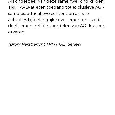
Als onderdeel van deze samenwerking krijgen
TRI HARD-atleten toegang tot exclusieve AG1-
samples, educatieve content en on-site
activaties bij belangrijke evenementen – zodat
deelnemers zelf de voordelen van AG1 kunnen
ervaren.
(Bron: Persbericht TRI HARD Series)
Vorig artikel
Volgend artikel
GENOEG IS GENOEG: HARDE AANPAK
HENK KRAAIJEVELD QUINTET IN
AFVALDUMPING IN ALMERE
CULTUURDOME, ALMERE BUITEN