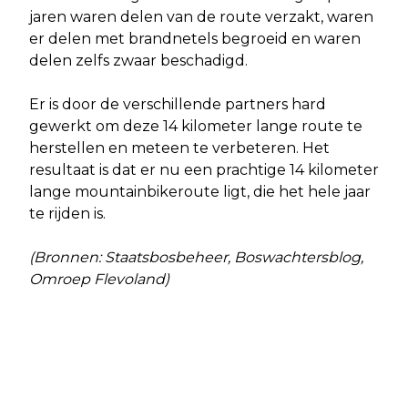
jaren waren delen van de route verzakt, waren
er delen met brandnetels begroeid en waren
delen zelfs zwaar beschadigd.
Er is door de verschillende partners hard
gewerkt om deze 14 kilometer lange route te
herstellen en meteen te verbeteren. Het
resultaat is dat er nu een prachtige 14 kilometer
lange mountainbikeroute ligt, die het hele jaar
te rijden is.
(Bronnen: Staatsbosbeheer, Boswachtersblog,
Omroep Flevoland)
Vorig artikel
Volgend artikel
HET EERSTE TUINCAFÉ VAN GROENE
BOSRANK VOOR JONG BOS EEN