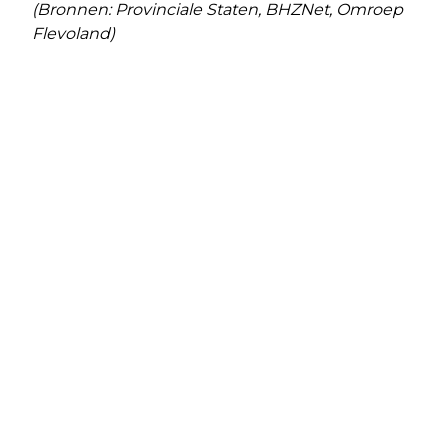
(Bronnen: Provinciale Staten, BHZNet, Omroep
Flevoland)
Vorig artikel
Volgend artikel
JA = VOOR, NEE = TEGEN
POORT SOCIAAL-TOMATENSOEP
FESTIVAL