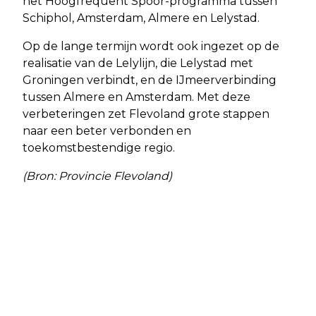
het Hoogfrequent Spoor-programma tussen
Schiphol, Amsterdam, Almere en Lelystad.
Op de lange termijn wordt ook ingezet op de
realisatie van de Lelylijn, die Lelystad met
Groningen verbindt, en de IJmeerverbinding
tussen Almere en Amsterdam. Met deze
verbeteringen zet Flevoland grote stappen
naar een beter verbonden en
toekomstbestendige regio.
(Bron: Provincie Flevoland)
Vorig artikel
Volgend artikel
ALMEERSE INWONERS DOEN MEE AAN
KLACHTEN OVER HET HOGE GRAS EN
METEN VAN LUCHTKWALITEIT
MAAIBELEID