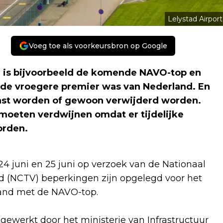
Lelystad Airport
Voeg toe als voorkeursbron op Google
nd is bijvoorbeeld de komende NAVO-top en
O de vroegere premier was van Nederland. En
past worden of gewoon verwijderd worden.
 moeten verdwijnen omdat er tijdelijke
orden
.
 24 juni en 25 juni op verzoek van de Nationaal
id (NCTV) beperkingen zijn opgelegd voor het
rband met de NAVO-top.
ewerkt door het ministerie van Infrastructuur