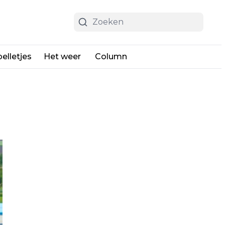
elletjes
Het weer
Column