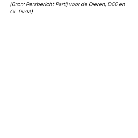
(Bron: Persbericht Partij voor de Dieren, D66 en
GL-PvdA)
Vorig artikel
Volgend artikel
WAARDERING VOOR
HET TIENDE TINY FOREST IN ALMERE
ENERGIEAMBASSADEURS
IS EEN FEIT
ALMEERMINDER