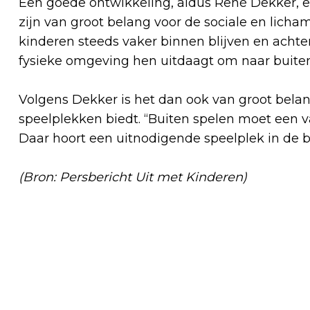
Een goede ontwikkeling, aldus René Dekker, e
zijn van groot belang voor de sociale en licha
kinderen steeds vaker binnen blijven en achter
fysieke omgeving hen uitdaagt om naar buiten
Volgens Dekker is het dan ook van groot bel
speelplekken biedt. “Buiten spelen moet een v
Daar hoort een uitnodigende speelplek in de b
(Bron: Persbericht Uit met Kinderen)
Vorig artikel
(EX)KANKERPATIËNTEN ZORGEN VOOR
KIPPENVELMOMENT IN
FLEVOZIEKENHUIS