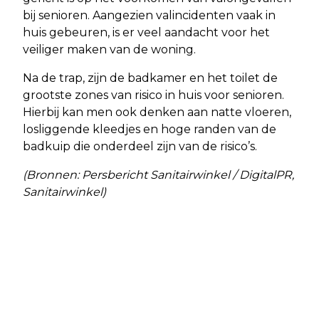
bij senioren. Aangezien valincidenten vaak in
huis gebeuren, is er veel aandacht voor het
veiliger maken van de woning.
Na de trap, zijn de badkamer en het toilet de
grootste zones van risico in huis voor senioren.
Hierbij kan men ook denken aan natte vloeren,
losliggende kleedjes en hoge randen van de
badkuip die onderdeel zijn van de risico’s.
(Bronnen: Persbericht Sanitairwinkel / DigitalPR,
Sanitairwinkel)
Vorig artikel
Volgend artikel
RUIM HELFT VOLWASSENEN VOELT
ONDERZOEK ‘ALMERE IN DE PEILING’
ZICH WEL EENS EENZAAM
LAAT TEVREDENHEID ZIEN