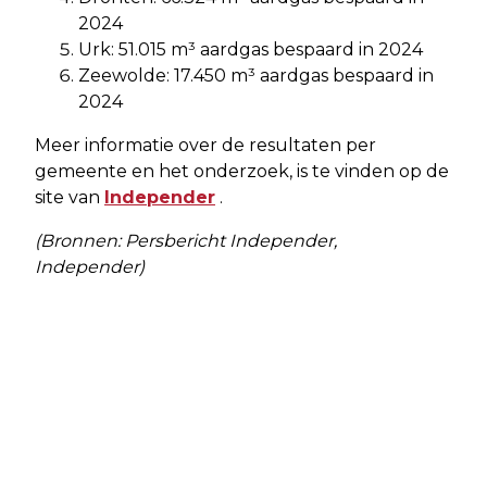
2024
Urk: 51.015 m³ aardgas bespaard in 2024
Zeewolde: 17.450 m³ aardgas bespaard in
2024
Meer informatie over de resultaten per
gemeente en het onderzoek, is te vinden op de
site van
Independer
.
(Bronnen: Persbericht Independer,
Independer)
Vorig artikel
Volgend artikel
WONINGEN IN DUURZAME WIJK DE
THIS MUST BE THE PLACE
KREEKVELDEN OPGELEVERD