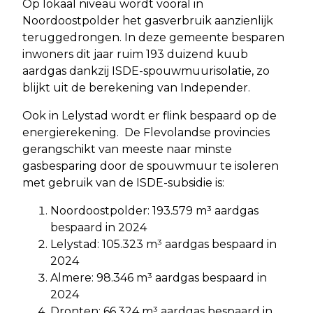
Op lokaal niveau wordt vooral in
Noordoostpolder het gasverbruik aanzienlijk
teruggedrongen. In deze gemeente besparen
inwoners dit jaar ruim 193 duizend kuub
aardgas dankzij ISDE-spouwmuurisolatie, zo
blijkt uit de berekening van Independer.
Ook in Lelystad wordt er flink bespaard op de
energierekening. De Flevolandse provincies
gerangschikt van meeste naar minste
gasbesparing door de spouwmuur te isoleren
met gebruik van de ISDE-subsidie is:
Noordoostpolder: 193.579 m³ aardgas
bespaard in 2024
Lelystad: 105.323 m³ aardgas bespaard in
2024
Almere: 98.346 m³ aardgas bespaard in
2024
Dronten: 66.324 m³ aardgas bespaard in