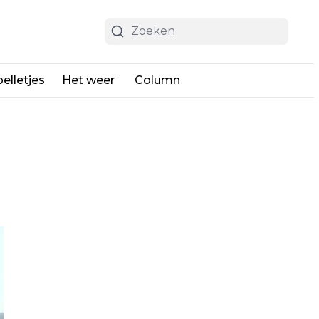
elletjes
Het weer
Column