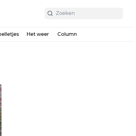
elletjes
Het weer
Column