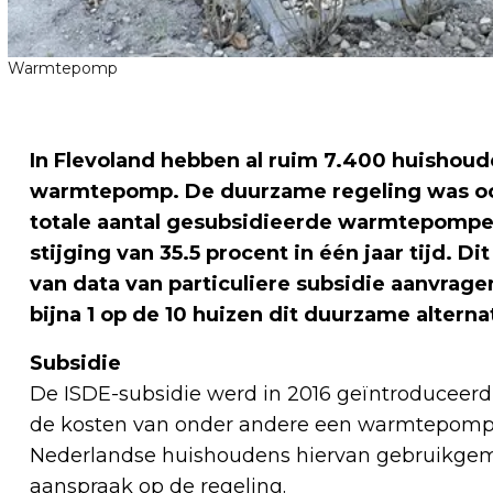
Warmtepomp
In Flevoland hebben al ruim 7.400 huishou
warmtepomp. De duurzame regeling was ook
totale aantal gesubsidieerde warmtepompen
stijging van 35.5 procent in één jaar tijd. D
van data van particuliere subsidie aanvrage
bijna 1 op de 10 huizen dit duurzame alter
Subsidie
De ISDE-subsidie werd in 2016 geïntroducee
de kosten van onder andere een warmtepomp.
Nederlandse huishoudens hiervan gebruikgem
aanspraak op de regeling.