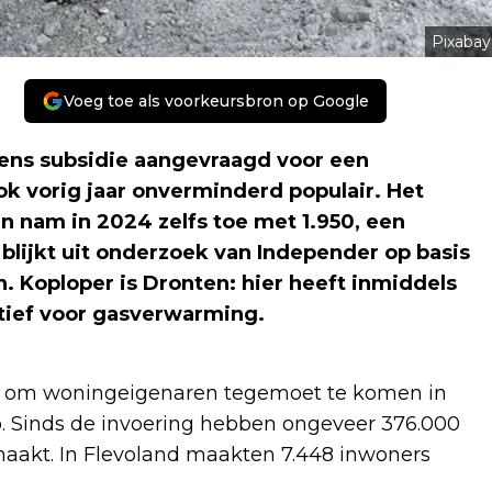
Pixabay
Voeg toe als voorkeursbron op Google
dens subsidie aangevraagd voor een
 vorig jaar onverminderd populair. Het
 nam in 2024 zelfs toe met 1.950, een
it blijkt uit onderzoek van Independer op basis
n. Koploper is Dronten: hier heeft inmiddels
natief voor gasverwarming.
rd om woningeigenaren tegemoet te komen in
 Sinds de invoering hebben ongeveer 376.000
aakt. In Flevoland maakten 7.448 inwoners