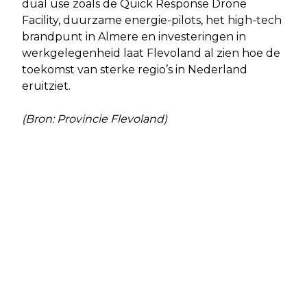
dual use zoals de Quick Response Drone
Facility, duurzame energie-pilots, het high-tech
brandpunt in Almere en investeringen in
werkgelegenheid laat Flevoland al zien hoe de
toekomst van sterke regio’s in Nederland
eruitziet.
(Bron: Provincie Flevoland)
Vorig artikel
Volgend artikel
AANWIJZINGSBESLUIT TIJDELIJK
REPAREREN MET KINDEREN IN DE
CAMERATOEZICHT JOHANNES
BIOSCOOP OP 18 OKTOBER
VERMEERSTRAAT 4 JULI 2025