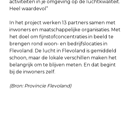
activiteiten in je omgeving op de luchtkwaliteit.
Heel waardevol”
In het project werken 13 partners samen met
inwoners en maatschappelijke organisaties. Met
het doel om fijnstofconcentraties in beeld te
brengen rond woon- en bedrijfslocaties in
Flevoland. De lucht in Flevoland is gemiddeld
schoon, maar de lokale verschillen maken het
belangrijk om te blijven meten. En dat begint
bij de inwoners zelf.
(Bron: Provincie Flevoland)
Vorig artikel
Volgend artikel
EEN OP DE DRIE FLEVOLANDERS KAN
HOGERE KOSTEN AANLEG RIOLERING
WERK NIET LOSLATEN TIJDENS