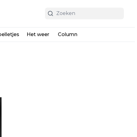
elletjes
Het weer
Column