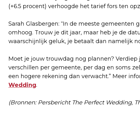
(+6.5 procent) verhoogde het tarief fors ten op
Sarah Glasbergen: “In de meeste gemeenten ga
omhoog. Trouw je dit jaar, maar heb je de dat
waarschijnlijk geluk, je betaalt dan namelijk no
Moet je jouw trouwdag nog plannen? Verdiep je
verschillen per gemeente, per dag en soms zelfs
een hogere rekening dan verwacht.” Meer infor
Wedding
.
(Bronnen: Persbericht The Perfect Wedding, 
Vorig artikel
HÉT STRANDFESTIVAL OP HET